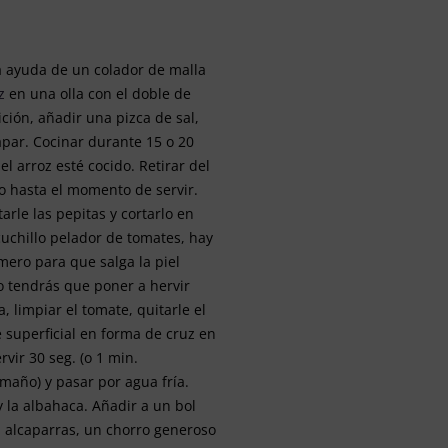
a ayuda de un colador de malla
z
en una olla con el doble de
ición, añadir una pizca de sal,
tapar. Cocinar durante 15 o 20
l arroz esté cocido. Retirar del
o hasta el momento de servir.
tarle las pepitas y cortarlo en
cuchillo pelador de tomates, hay
mero para que salga la piel
lo tendrás que poner a hervir
, limpiar el tomate, quitarle el
e superficial en forma de cruz en
rvir 30 seg. (o 1 min.
maño) y pasar por agua fría.
y la albahaca. Añadir a un bol
, alcaparras, un chorro generoso