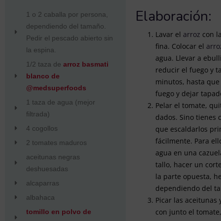
Elaboración:
1 o 2 caballa por persona,
dependiendo del tamaño.
Lavar el
arroz
con l
Pedir el pescado abierto sin
fina. Colocar el
arro
la espina.
agua. Llevar a ebull
1/2 taza de
arroz basmati
reducir el fuego y 
blanco de
minutos, hasta que e
@medsuperfoods
fuego y dejar tapad
1 taza de agua (mejor
Pelar el tomate, qui
filtrada)
dados. Sino tienes 
4 cogollos
que escaldarlos pri
fácilmente. Para el
2 tomates maduros
agua en una cazuela
aceitunas negras
tallo, hacer un cort
deshuesadas
la parte opuesta, he
alcaparras
dependiendo del ta
albahaca
Picar las aceitunas 
con junto el tomate
tomillo en polvo de