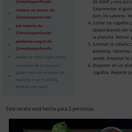
de AOVE y una pizca
@medsuperfoods
Salpimentar al gust
romero en polvo de
bien los sabores. R
@medsuperfoods
Cortar los cogollos 
sal marina de
(dependiendo del t
@medsuperfoods
la plancha. Retirar 
pimienta negra de
Sazonar la caballa c
@medsuperfoods
pimienta. Hacerlas 
aceite de oliva virgen extra
aceite. Empezar la c
Disponer en un plat
La receta de la coca sin
cogollos. Repartir p
gluten está en proceso de
mejoría, muy pronto la
tendrás por aquí!
Esta receta está hecha para 2 personas.