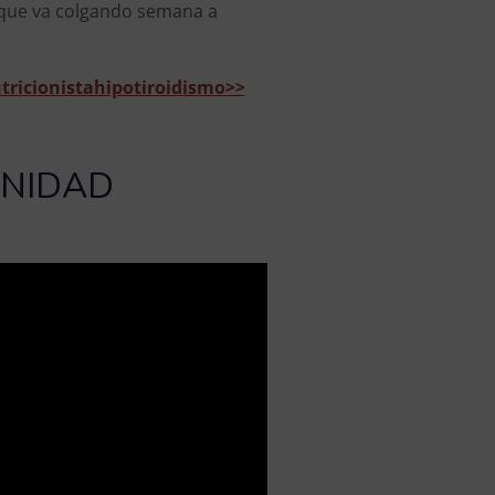
s que va colgando semana a
ricionistahipotiroidismo>>
UNIDAD