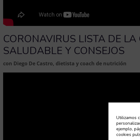
CORONAVIRUS LISTA DE L
SALUDABLE Y CONSEJOS
con Diego De Castro, dietista y coach de nutrición
Utilizamos c
personaliza
ejemplo, pá
cookies pul