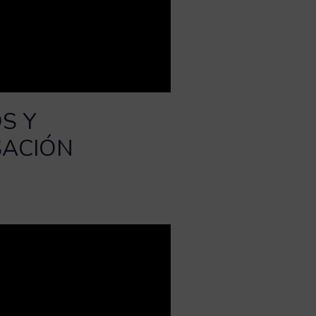
S Y
SACIÓN