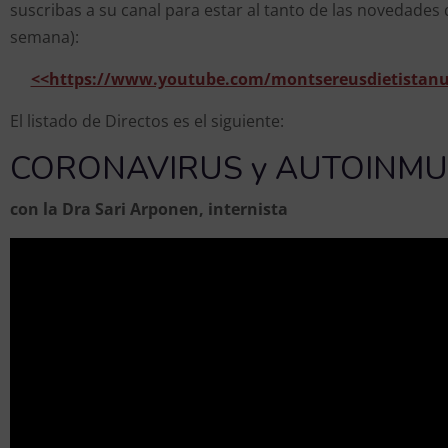
suscribas a su canal para estar al tanto de las novedade
semana):
<<https://www.youtube.com/montsereusdietistanut
El listado de Directos es el siguiente:
CORONAVIRUS y AUTOINM
con la Dra Sari Arponen, internista