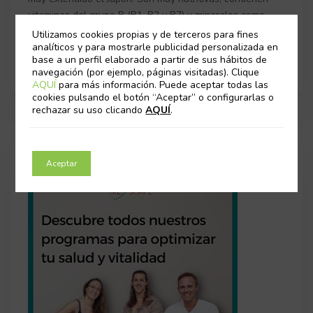
vitaminas del grupo B (B1, B2 y B7) y minerales como
hierro, manganeso, magnesio, fósforo, calcio y
Utilizamos cookies propias y de terceros para fines
analíticos y para mostrarle publicidad personalizada en
base a un perfil elaborado a partir de sus hábitos de
Guest Post
05/02/2021
navegación (por ejemplo, páginas visitadas). Clique
AQUÍ
para más información. Puede aceptar todas las
cookies pulsando el botón “Aceptar” o configurarlas o
rechazar su uso clicando
AQUÍ
.
Aceptar