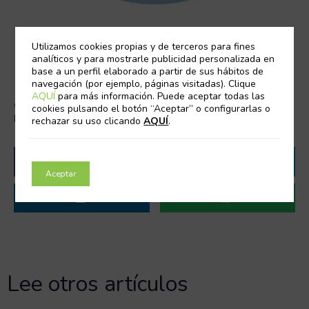
Utilizamos cookies propias y de terceros para fines
analíticos y para mostrarle publicidad personalizada en
base a un perfil elaborado a partir de sus hábitos de
navegación (por ejemplo, páginas visitadas). Clique
AQUÍ
para más información. Puede aceptar todas las
¿Te gustó este post? Compártelo en tus
cookies pulsando el botón “Aceptar” o configurarlas o
redes sociales
rechazar su uso clicando
AQUÍ
.
Aceptar
Lee otros artículos