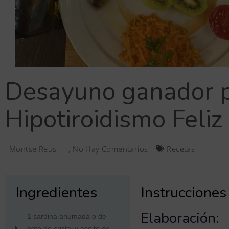
Desayuno ganador 
Hipotiroidismo Feliz
Montse Reus
,
No Hay Comentarios
Recetas
Ingredientes
Instrucciones
Elaboración:
1 sardina ahumada o de
bote de cristal y aceite de