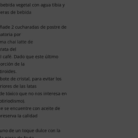
bebida vegetal con agua tibia y
peras de
bebida
añade 2 cucharadas de postre de
matoria por
ma chai latte de
rata del
el café. Dado que este último
sorción de la
tiroides.
ote de cristal, para evitar los
iores de las latas
 de tóxico que no nos interesa en
tiriodismo).
e se encuentre con aceite de
 preserva la calidad
no de un toque dulce con la
la pieza de fruta.