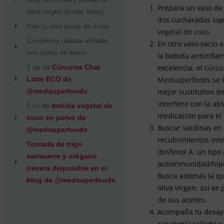
Prepara un vaso de 
oliva virgen (evitar latas)
dos cucharadas so
Kiwi (u otra pieza de fruta)
vegetal de coco
.
Zanahoria rallada aliñada
En otro vaso vacío 
con zumo de limón
la bebida antiinfla
2 cp de
Cúrcuma Chai
excelencia, el
cúrcu
Latte ECO de
Medsuperfoods
se t
@medsuperfoods
mejor sustitutivo d
interfiere con la ab
2 cs de
bebida vegetal de
medicación para el 
coco en polvo de
Buscar sardinas en b
@medsuperfoods
recubrimientos inter
Tostada de trigo
(bisfenol A, un tipo
sarraceno y orégano
autoinmunidad/hipo
(receta disponible en el
Busca además la qu
blog de @medsuperfoods
oliva virgen, así se
de sus aceites.
Acompaña tu desayu
zanahoria rallada y 