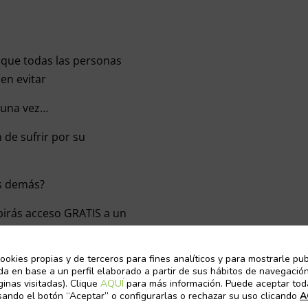
 que todas las personas
en evitar
guna vez…
 de sufrir por su
as demás?
ibirás acceso GRATIS a un
el Equipo Reshape.
ookies propias y de terceros para fines analíticos y para mostrarle pub
ivulgación y formación de
da en base a un perfil elaborado a partir de sus hábitos de navegación
idismo desde 2018 con
ginas visitadas). Clique
AQUÍ
para más información. Puede aceptar tod
sando el botón “Aceptar” o configurarlas o rechazar su uso clicando
A
elices.