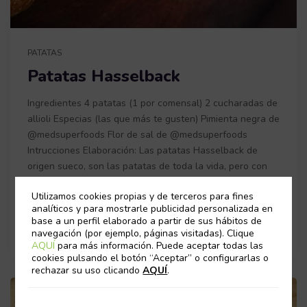
PATATAS
Patatas Hasselback
Ingredientes 4 patatas (1 por comensal) 2 cucharadas de
allioli Especias (las que más te gusten) Pimienta negra de
@medsuperfoods Flor de sal de @medsuperfoods
Intrucciones Elaboración: Las patatas Hasselback de
origen sueco, son las patatas de toda la vida, pero con
un corte especial. Se cortan en láminas finas sin llegar al
Utilizamos cookies propias y de terceros para fines
final, como
analíticos y para mostrarle publicidad personalizada en
base a un perfil elaborado a partir de sus hábitos de
Info
11/06/2020
navegación (por ejemplo, páginas visitadas). Clique
AQUÍ
para más información. Puede aceptar todas las
cookies pulsando el botón “Aceptar” o configurarlas o
rechazar su uso clicando
AQUÍ
.