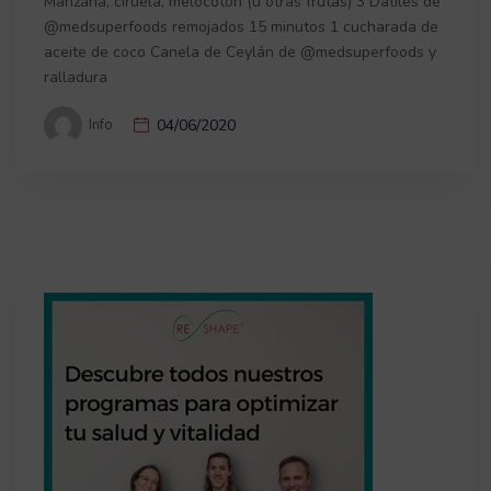
Manzana, ciruela, melocotón (u otras frutas) 3 Dátiles de
@medsuperfoods remojados 15 minutos 1 cucharada de
aceite de coco Canela de Ceylán de @medsuperfoods y
ralladura
Info
04/06/2020