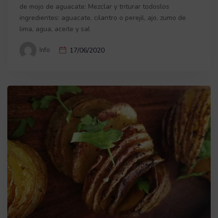
de mojo de aguacate: Mezclar y triturar todoslos
ingredientes: aguacate, cilantro o perejil, ajo, zumo de
lima, agua, aceite y sal
Info
17/06/2020