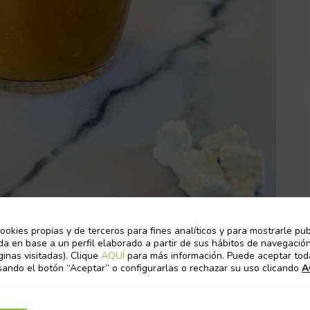
ookies propias y de terceros para fines analíticos y para mostrarle pub
da en base a un perfil elaborado a partir de sus hábitos de navegación
u
ginas visitadas). Clique
AQUÍ
para más información. Puede aceptar tod
sando el botón “Aceptar” o configurarlas o rechazar su uso clicando
A
cional China la ha usado durante siglos por sus
unos años que también lo puedes encontrar en tu