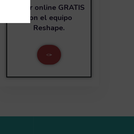
taller online GRATIS
con el equipo
Reshape.
<
>