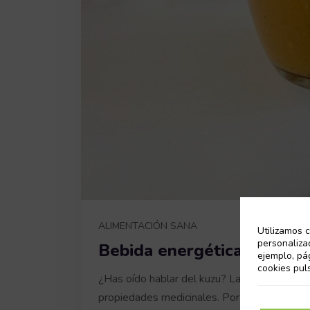
ALIMENTACIÓN SANA
Utilizamos c
personaliza
Bebida energética con kuz
ejemplo, pá
cookies pul
¿Has oído hablar del kuzu? La medicina tradi
propiedades medicinales. Por suerte, hace 