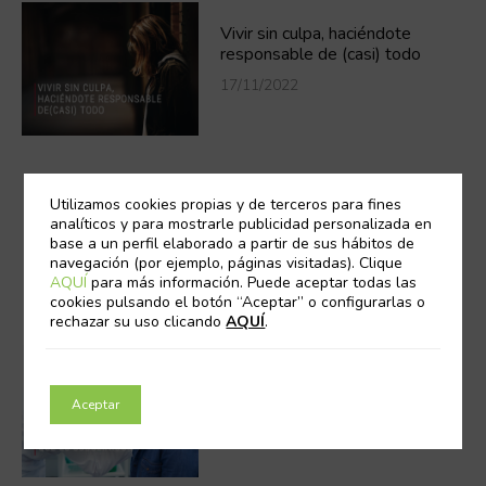
Vivir sin culpa, haciéndote
responsable de (casi) todo
17/11/2022
Utilizamos cookies propias y de terceros para fines
analíticos y para mostrarle publicidad personalizada en
base a un perfil elaborado a partir de sus hábitos de
navegación (por ejemplo, páginas visitadas). Clique
AQUÍ
para más información. Puede aceptar todas las
cookies pulsando el botón “Aceptar” o configurarlas o
rechazar su uso clicando
AQUÍ
.
¿Te han dicho que es subclínico
tu hipotiroidismo?
Aceptar
17/11/2022