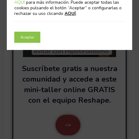
AQUÍ
para más información. Puede aceptar todas las
cookies pulsando el botón “Aceptar” o configurarlas o
rechazar su uso clicando
AQUÍ
.
Aceptar
Suscríbete gratis a nuestra
comunidad y accede a este
mini-taller online GRATIS
con el equipo Reshape.
<
>