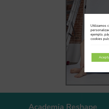
Utilizamos c
personaliza
ejemplo, pá
cookies pul
Acept
Academia Reshape