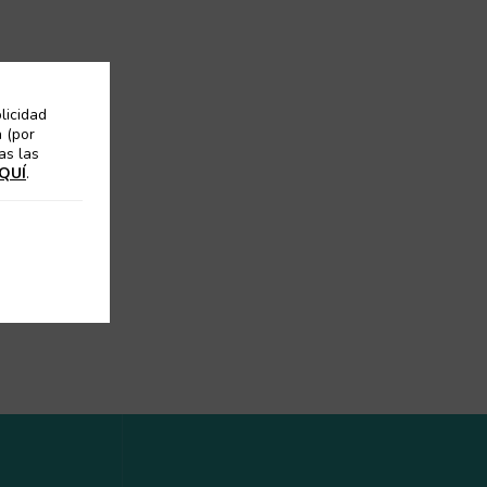
licidad
 (por
as las
QUÍ
.