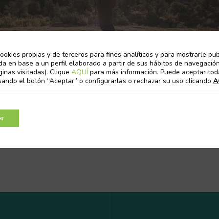
 devolverá la energía que cr
ookies propias y de terceros para fines analíticos y para mostrarle pub
da en base a un perfil elaborado a partir de sus hábitos de navegación
ginas visitadas). Clique
AQUÍ
para más información. Puede aceptar tod
sando el botón “Aceptar” o configurarlas o rechazar su uso clicando
A
ar