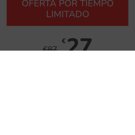
OFERTA POR TIEMPO
LIMITADO
27
€
€
87
69% OFF
QUIERO RECUPERAR MI
ENERGÍA Y MI BIENESTAR
DIGESTIVO
🎥 Disfruta de todas las entrevistas y
bonus desde tu móvil, tablet o portátil.