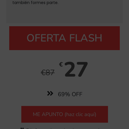
también formes parte.
OFERTA FLASH
27
€
€
87
69% OFF
ME APUNTO (haz clic aquí)