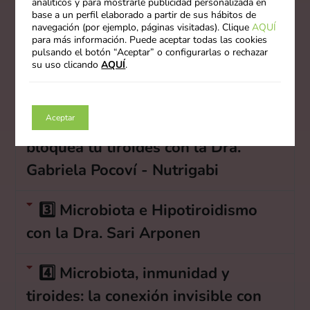
analíticos y para mostrarle publicidad personalizada en
base a un perfil elaborado a partir de sus hábitos de
navegación (por ejemplo, páginas visitadas). Clique
AQUÍ
1️⃣ El eje intestino-tiroides: dónde
para más información. Puede aceptar todas las cookies
pulsando el botón “Aceptar” o configurarlas o rechazar
comienza tu bienestar con la Dra.
su uso clicando
AQUÍ
.
Olalla Otero
Aceptar
2️⃣ Cómo la inflamación intestinal
bloquea tu tiroides con la Dra.
Gabriela Pocoví - Nutrigabi
3️⃣ Microbiota e Hipotiroidismo
con la Dra. Sari Arponen
4️⃣ Microbiota, inmunidad y
tiroides: la conexión invisible con