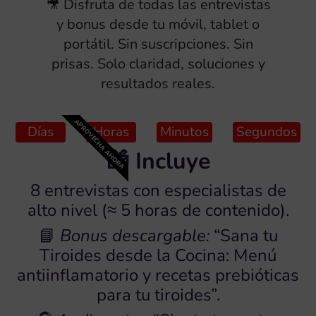
🎥 Disfruta de todas las entrevistas
y bonus desde tu móvil, tablet o
portátil. Sin suscripciones. Sin
prisas. Solo claridad, soluciones y
resultados reales.
APROVECHA AHORA
Días
Horas
Minutos
Segundos
🎁 Incluye
8 entrevistas con especialistas de
alto nivel (≈ 5 horas de contenido).
📘
Bonus descargable:
“Sana tu
Tiroides desde la Cocina: Menú
antiinflamatorio y recetas prebióticas
para tu tiroides”.