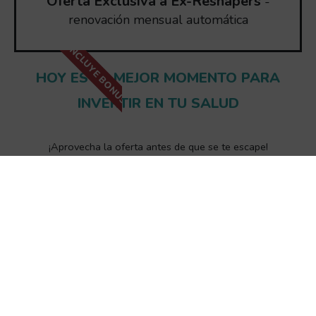
Oferta Exclusiva a Ex-Reshapers
-
renovación mensual automática
INCLUYE BONUS
HOY ES EL MEJOR MOMENTO PARA
INVERTIR EN TU SALUD
¡Aprovecha la oferta antes de que se te escape!