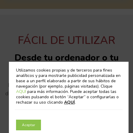
FÁCIL DE UTILIZAR
Desde tu ordenador o tu
móvil
Utilizamos cookies propias y de terceros para fines
analíticos y para mostrarle publicidad personalizada en
base a un perfil elaborado a partir de sus hábitos de
Para que puedas aprovechar esas horas muertas
navegación (por ejemplo, páginas visitadas). Clique
AQUÍ
para más información. Puede aceptar todas las
del día, donde sea que te encuentres, aprendiendo
cookies pulsando el botón “Aceptar” o configurarlas o
y mejorando.
rechazar su uso clicando
AQUÍ
.
Accede desde cualquier dispositivo, ya sea en
Aceptar
nuestra plataforma web o la app para el móvil.